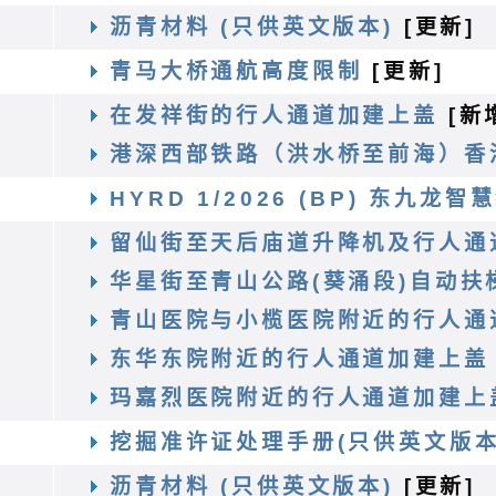
沥青材料 (只供英文版本)
[更新]
务
青马大桥通航高度限制
[更新]
程
在发祥街的行人通道加建上盖
[新
港深西部铁路（洪水桥至前海）香
HYRD 1/2026 (BP) 东九
程
留仙街至天后庙道升降机及行人通
华星街至青山公路(葵涌段)自动扶
青山医院与小榄医院附近的行人通
东华东院附近的行人通道加建上盖
玛嘉烈医院附近的行人通道加建上
挖掘准许证处理手册(只供英文版本
沥青材料 (只供英文版本)
[更新]