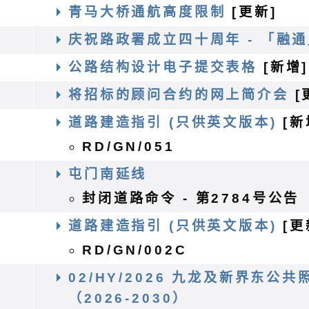
务
青马大桥通航高度限制
[更新]
庆祝路政署成立四十周年 - 「融
公路结构设计电子提交表格
[新增]
将招标的顾问合约的网上简介会
[
道路建造指引 (只供英文版本)
[新
RD/GN/051
程
屯门南延线
封闭道路命令 - 第2784号公告
道路建造指引 (只供英文版本)
[更
RD/GN/002C
02/HY/2026 九龙及新界东
（2026-2030）