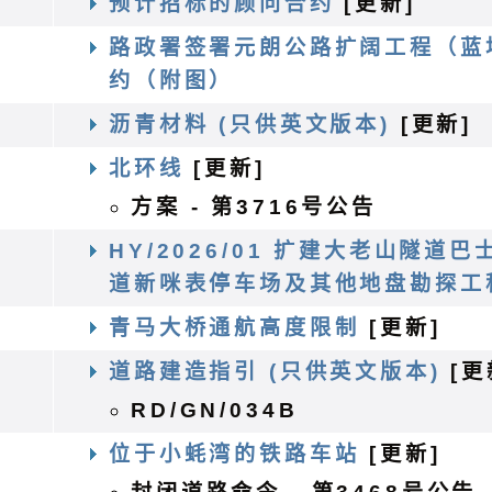
预计招标的顾问合约
[更新]
路政署签署元朗公路扩阔工程（蓝
约（附图）
沥青材料 (只供英文版本)
[更新]
程
北环线
[更新]
方案 - 第3716号公告
HY/2026/01 扩建大老山隧
道新咪表停车场及其他地盘勘探工
务
青马大桥通航高度限制
[更新]
道路建造指引 (只供英文版本)
[更
RD/GN/034B
程
位于小蚝湾的铁路车站
[更新]