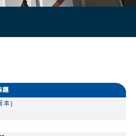
标题
版本)
)