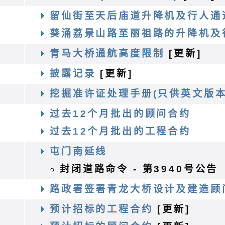
程
留仙街至天后庙道升降机及行人通
葵涌荔景山路至丽祖路的升降机及
务
青马大桥通航高度限制
[更新]
披露记录
[更新]
挖掘准许证处理手册(只供英文版本
过去12个月批出的顾问合约
过去12个月批出的工程合约
程
屯门南延线
封闭道路命令 - 第3940号公告
路政署签署青龙大桥设计及建造顾
预计招标的工程合约
[更新]