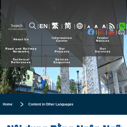
繁
简
EN
A
A
A
24-hour Hotline
2926 4111
Information
Tender
About Us
Corner
Notices
Road and Railway
Our
Our
Networks
Projects
Services
Technical
Service
References
Enquiries
Home
Content in Other Languages