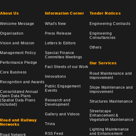
About Us
Information Corner
Tender Notices
Welcome Message
What's New
Engineering Contracts
Organisation
Press Release
Engineering
Consultancies
Vision and Mission
Letters to Editors
Others
Management Policy
Special Finance
Committee Meetings
Performance Pledge
Our Services
Fact Sheets of our Work
Core Business
Road Maintenance and
Innovations
Improvement
Recognition and Awards
Public Engagement
Slope Maintenance and
Events
Consolidated Annual
Improvement
Open Data Plans
(Spatial Data Plans
Research and
Structures Maintenance
included)
Development
Streetscape
Gallery and Videos
Enhancement &
Vegetation Maintenance
Road and Railway
Trivia
Networks
Lighting Maintenance
RSS Feed
and Enhancement
Road Network