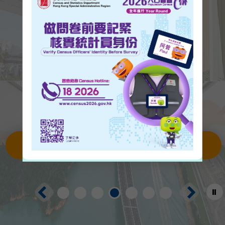
号干线
「人人畅道
屯门绕道
中九龙干线
街景．志