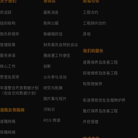
关于我们
资讯坊
招标公告
欢迎辞
最新消息
工程合约
组织结构
新闻公报
工程顾问合约
抱负和使命
致编辑的信
其他
管理政策
财务委员会特别会议
我们的服务
服务承诺
路政署工作便览
道路保养及改善工程
核心工作
创新
斜坡维修及改善工程
赞誉及奖项
公众参与活动
构筑物保养
年度整合开放数据计划
研究与拓展
（包含空间数据计划）
图片集与短片
街道景观优化及植物护养
冷知识
道路及铁路网
路灯保养及改善工程
RSS 频道
道路网络
开挖管理
铁路网络