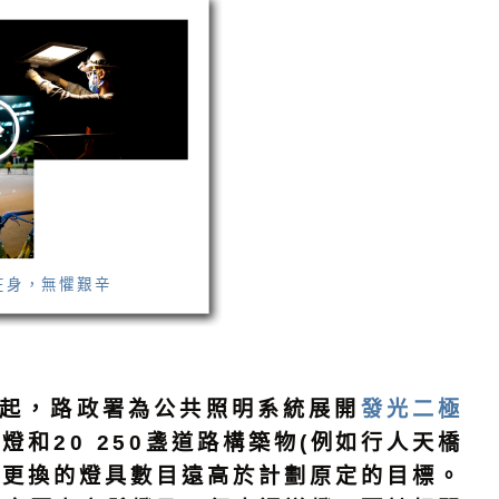
在身，無懼艱辛
度起，路政署為公共照明系統展開
發光二極
路燈和20 250盞道路構築物(例如行人天橋
，已更換的燈具數目遠高於計劃原定的目標。