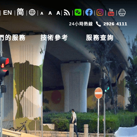
简
EN
A
A
A
24小時熱線
2926 4111
們的服務
技術參考
服務查詢