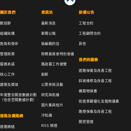
關於我們
資訊坊
招標公告
歡迎辭
最新消息
工程合約
組織結構
新聞公報
工程顧問合約
抱負和使命
致編輯的信
其他
管理政策
財務委員會特別會議
我們的服務
服務承諾
路政署工作便覽
道路保養及改善工程
核心工作
創新
斜坡維修及改善工程
讚譽及獎項
公眾參與活動
構築物保養
年度整合開放數據計劃
研究與拓展
（包含空間數據計劃）
街道景觀優化及植物護養
圖片集與短片
路燈保養及改善工程
冷知識
道路及鐵路網
開挖管理
RSS 頻道
道路網絡