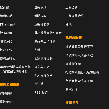
歡迎辭
最新消息
工程合約
組織結構
新聞公報
工程顧問合約
抱負和使命
致編輯的信
其他
管理政策
財務委員會特別會議
我們的服務
服務承諾
路政署工作便覽
道路保養及改善工程
核心工作
創新
斜坡維修及改善工程
讚譽及獎項
公眾參與活動
構築物保養
年度整合開放數據計劃
研究與拓展
（包含空間數據計劃）
街道景觀優化及植物護養
圖片集與短片
路燈保養及改善工程
冷知識
道路及鐵路網
開挖管理
RSS 頻道
道路網絡
鐵路網絡
技術參考