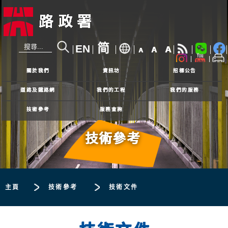
简
EN
A
A
A
24小時熱線
2926 4111
關於我們
資訊坊
招標公告
道路及鐵路網
我們的工程
我們的服務
技術參考
服務查詢
技術參考
主頁
技術參考
技術文件