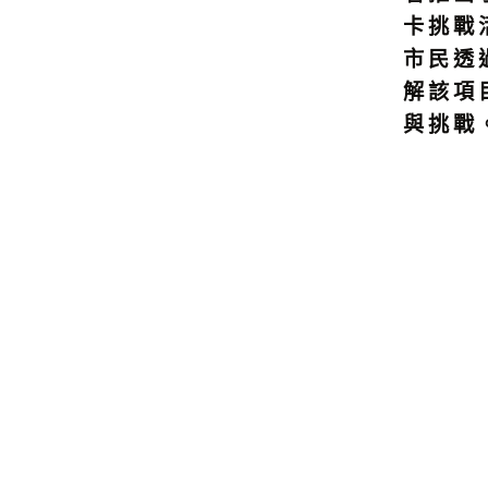
卡挑戰
市民透
解該項
與挑戰