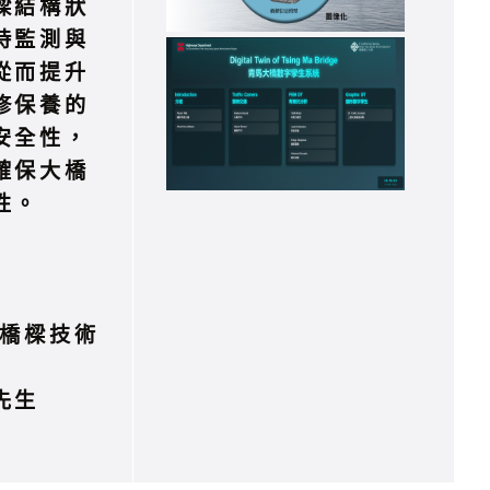
樑結構狀
時監測與
從而提升
修保養的
安全性，
確保大橋
性。
/橋樑技術
先生