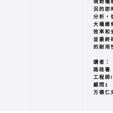
現對橋
況的即
分析，
大橋維
效率和
並最終
的耐用
講者：
路政署
工程師
顧問1
方德仁