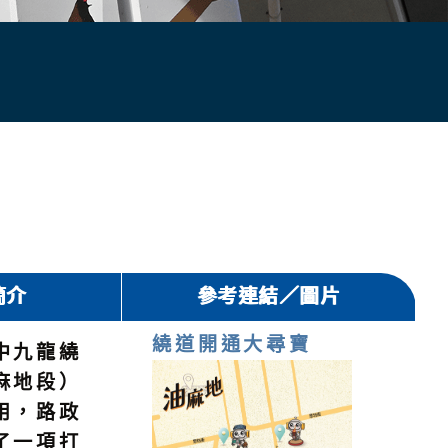
簡介
參考連結／圖片
繞道開通大尋寶
中九龍繞
麻地段）
用，路政
了一項打