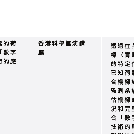
樑的荷
香港科學館演講
透過在
「數字
廳
樑（青
術的應
的特定
已知荷
合橋樑
監測系
估橋樑
況和完
合「數
技術的