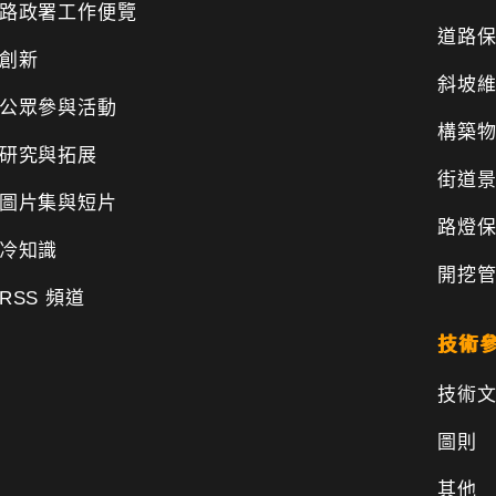
路政署工作便覽
道路
創新
斜坡
公眾參與活動
構築
研究與拓展
街道
圖片集與短片
路燈
冷知識
開挖
RSS 頻道
技術
技術
圖則
其他