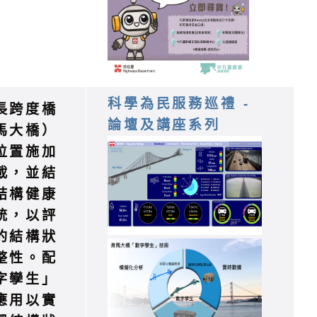
科學為民服務巡禮 -
長跨度橋
論壇及講座系列
馬大橋）
位置施加
載，並結
結構健康
統，以評
的結構狀
整性。配
字孿生」
應用以實