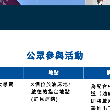
公眾參與活動
題
地點
大尋寶
8個位於油麻地/
為配合
啟德的指定地點
道（油
(詳見連結)
即將啟
署推出