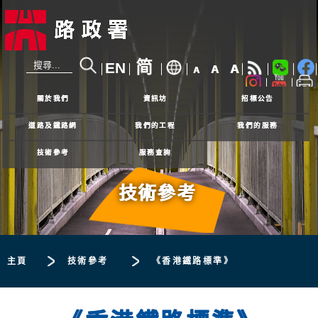
简
EN
A
A
A
24小時熱線
2926 4111
關於我們
資訊坊
招標公告
道路及鐵路網
我們的工程
我們的服務
技術參考
服務查詢
技術參考
主頁
技術參考
《香港鐵路標準》