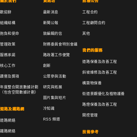
關於我們
資訊坊
招標公告
歡迎辭
最新消息
工程合約
組織結構
新聞公報
工程顧問合約
抱負和使命
致編輯的信
其他
管理政策
財務委員會特別會議
我們的服務
服務承諾
路政署工作便覽
道路保養及改善工程
核心工作
創新
斜坡維修及改善工程
讚譽及獎項
公眾參與活動
構築物保養
年度整合開放數據計劃
研究與拓展
（包含空間數據計劃）
街道景觀優化及植物護養
圖片集與短片
路燈保養及改善工程
冷知識
道路及鐵路網
開挖管理
RSS 頻道
道路網絡
鐵路網絡
技術參考