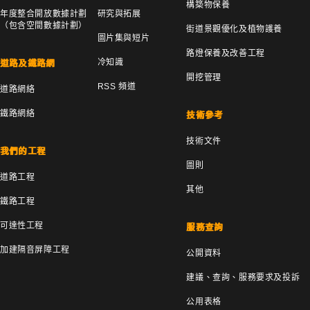
構築物保養
年度整合開放數據計劃
研究與拓展
（包含空間數據計劃）
街道景觀優化及植物護養
圖片集與短片
路燈保養及改善工程
冷知識
道路及鐵路網
開挖管理
RSS 頻道
道路網絡
鐵路網絡
技術參考
技術文件
我們的工程
圖則
道路工程
其他
鐵路工程
可達性工程
服務查詢
加建隔音屏障工程
公開資料
建議、查詢、服務要求及投訴
公用表格