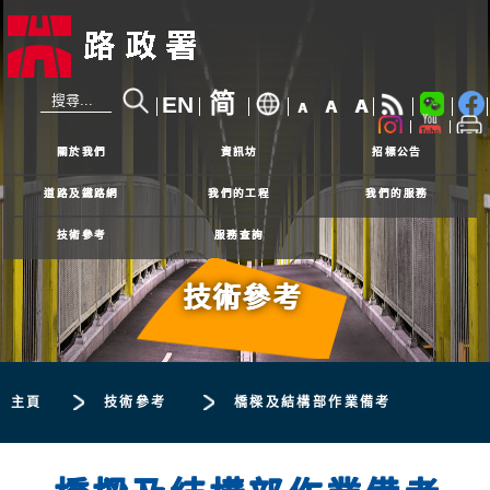
简
EN
A
A
A
24小時熱線
2926 4111
關於我們
資訊坊
招標公告
道路及鐵路網
我們的工程
我們的服務
技術參考
服務查詢
技術參考
主頁
技術參考
橋樑及結構部作業備考