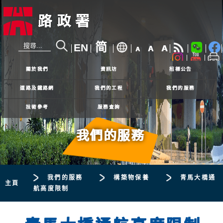
简
EN
A
A
A
24小時熱線
2926 4111
關於我們
資訊坊
招標公告
道路及鐵路網
我們的工程
我們的服務
技術參考
服務查詢
我們的服務
我們的服務
構築物保養
青馬大橋通
主頁
航高度限制