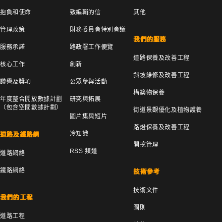
抱負和使命
致編輯的信
其他
管理政策
財務委員會特別會議
我們的服務
服務承諾
路政署工作便覽
道路保養及改善工程
核心工作
創新
斜坡維修及改善工程
讚譽及獎項
公眾參與活動
構築物保養
年度整合開放數據計劃
研究與拓展
（包含空間數據計劃）
街道景觀優化及植物護養
圖片集與短片
路燈保養及改善工程
冷知識
道路及鐵路網
開挖管理
RSS 頻道
道路網絡
鐵路網絡
技術參考
技術文件
我們的工程
圖則
道路工程