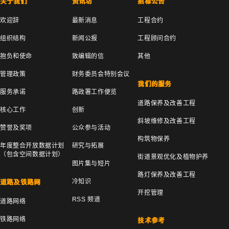
关于我们
资讯坊
招标公告
欢迎辞
最新消息
工程合约
组织结构
新闻公报
工程顾问合约
抱负和使命
致编辑的信
其他
管理政策
财务委员会特别会议
我们的服务
服务承诺
路政署工作便览
道路保养及改善工程
核心工作
创新
斜坡维修及改善工程
赞誉及奖项
公众参与活动
构筑物保养
年度整合开放数据计划
研究与拓展
（包含空间数据计划）
街道景观优化及植物护养
图片集与短片
路灯保养及改善工程
冷知识
道路及铁路网
开挖管理
RSS 频道
道路网络
铁路网络
技术参考