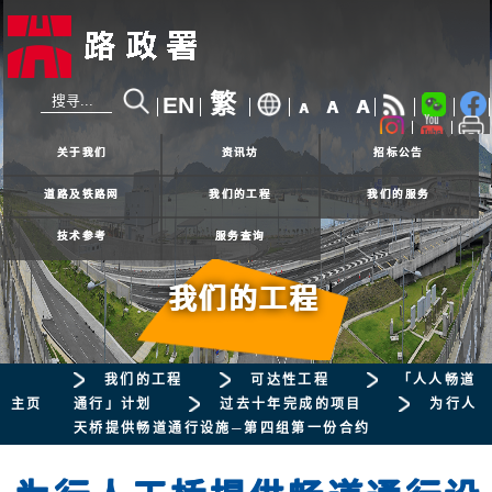
繁
EN
A
A
A
24小时热线
2926 4111
关于我们
资讯坊
招标公告
道路及铁路网
我们的工程
我们的服务
技术参考
服务查询
我们的工程
我们的工程
可达性工程
「人人畅道
主页
通行」计划
过去十年完成的项目
为行人
天桥提供畅道通行设施─第四组第一份合约