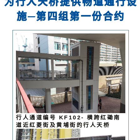
为行人天桥提供畅道通行设
施─第四组第一份合约
行人通道编号 KF102- 横跨红磡南
道近红菱街及黄埔街的行人天桥