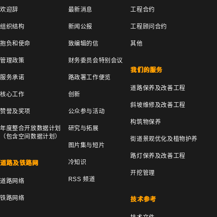
欢迎辞
最新消息
工程合约
组织结构
新闻公报
工程顾问合约
抱负和使命
致编辑的信
其他
管理政策
财务委员会特别会议
我们的服务
服务承诺
路政署工作便览
道路保养及改善工程
核心工作
创新
斜坡维修及改善工程
赞誉及奖项
公众参与活动
构筑物保养
年度整合开放数据计划
研究与拓展
（包含空间数据计划）
街道景观优化及植物护养
图片集与短片
路灯保养及改善工程
冷知识
道路及铁路网
开挖管理
RSS 频道
道路网络
铁路网络
技术参考