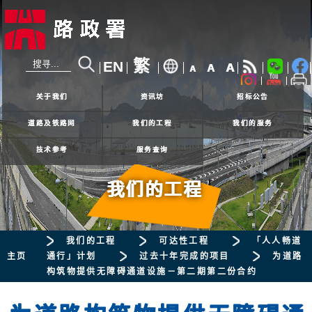
繁
EN
A
A
A
24小时热线
2926 4111
关于我们
资讯坊
招标公告
道路及铁路网
我们的工程
我们的服务
技术参考
服务查询
我们的工程
我们的工程
可达性工程
「人人畅道
主页
通行」计划
过去十年完成的项目
为道路
构筑物提供无障碍通道设施－第二期第二份合约