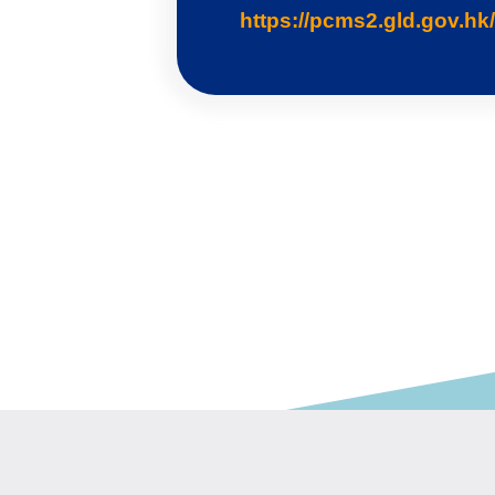
https://pcms2.gld.gov.hk/