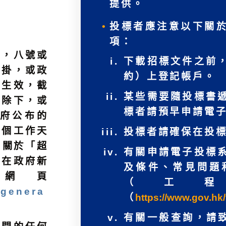
提供。
投標者應注意以下關
項：
間，八號或
下載招標文件之前
懸掛，或政
約）上登記帳戶。
」生效，截
某些需要隨投標書
號除下，或
標者請預早申請電
府公布的
首個工作天
投標者請確保在投
。關於「超
有關申請電子投標
會在政府新
及條件、常見問題
網頁
（工
/genera
（
https://www.gov.hk/
有關一般查詢，請致電