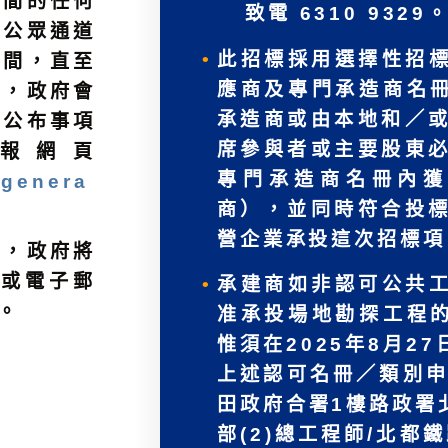
期間的任何
致電 6310 9329
的公眾通道
此招標採用選擇性招
時間，直至
應商及專門承造商名冊
後，政府會
承造商或由本地和／
。公布事項
席參與者或主要股東
報網頁
專門承造商名冊內獲
/genera
商），並同時符合投
營企業承投這次招標項
標，政府將
/或電子郵
承建商如非認可公共
。
准承投場地勘探工程的
惟須在2025年8月
上述認可名冊／類別申
田政府合署1樓路政署
部(2)總工程師/北都