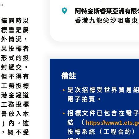
。
阿特金斯睿萊亞洲有限
香港九龍尖沙咀廣東
選擇同時以
投標書是屬
例外情況，
如果投標者
本形式的投
信封遞交。
備註
（但不得有
「工務投標
是次招標受世界貿易
香港金鐘道
電子拍賣。
「工務投標
招標文件已包含在電
標書放入本
結 （
https://www1.ets.g
) 內。逾
投標系統（工程合約）
，概不受