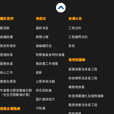
關於我們
資訊坊
招標公告
歡迎辭
最新消息
工程合約
組織結構
新聞公報
工程顧問合約
抱負和使命
致編輯的信
其他
管理政策
財務委員會特別會議
我們的服務
服務承諾
路政署工作便覽
道路保養及改善工程
核心工作
創新
斜坡維修及改善工程
讚譽及獎項
公眾參與活動
構築物保養
年度整合開放數據計劃
研究與拓展
（包含空間數據計劃）
街道景觀優化及植物護養
圖片集與短片
路燈保養及改善工程
冷知識
道路及鐵路網
開挖管理