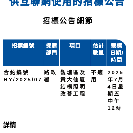
供互聯網使用的招標公告
招標公告細節
招標編號
採購
項目
估計
截標
部門
數量
日期/
時間
合約編號
路政
觀塘區及
不適
2025
HY/2025/07
署
黃大仙區
用
年7月
結構照明
4日星
改善工程
期五
中午
12時
詳情