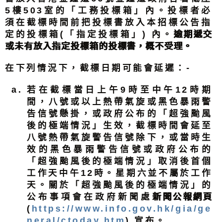
5樓503室的「工務投標箱」內。投標者必
須在截標時間前把投標書放入本招標公告指
定的投標箱(「指定投標箱」) 內。
逾期遞交
或未有放入指定投標箱的投標書，概不受理。
在下列情況下，截標日期可能會延遲：-
若在截標當日上午9時至中午12時期
間，八號或以上熱帶氣旋或黑色暴雨警
告信號懸掛，或政府公布的「超強颱風
後的極端情況」生效，截標時間會延至
八號熱帶氣旋警告信號除下，或當時生
效的黑色暴雨警告信號或政府公布的
「超強颱風後的極端情況」取消後首個
工作天中午12時。星期六並不屬於工作
天。關於「超強颱風後的極端情況」的
公布事項會在政府新聞處
新聞公報網頁
(
https://www.info.gov.hk/gia/ge
neral/ctoday.htm
) 宣布。