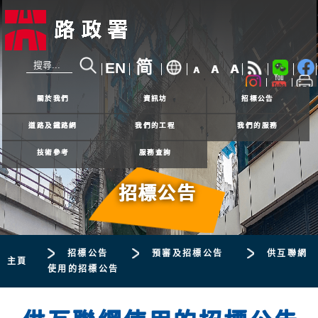
简
EN
A
A
A
24小時熱線
2926 4111
關於我們
資訊坊
招標公告
道路及鐵路網
我們的工程
我們的服務
技術參考
服務查詢
招標公告
招標公告
預審及招標公告
供互聯網
主頁
使用的招標公告