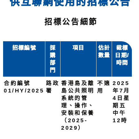
供互聯網使用的招標公告
招標公告細節
招標編號
採
項目
估計
截標
購
數量
日期/
部
時間
門
合約編號
路政
香港島及離
不適
2025
01/HY/2025
署
島公共照明
用
年7月
系統的管
4日星
理、操作、
期五
安裝和保養
中午
（2025-
12時
2029）