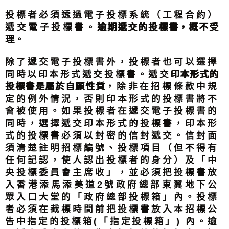
投標者必須透過電子投標系統（工程合約）
遞交電子投標書。
逾期遞交的投標書，概不受
理
。
除了遞交電子投標書外，投標者也可以選擇
同時以印本形式遞交投標書。遞交
印本形式的
投標書是屬於自願性質
，除非在招標條款中規
定的例外情況，否則印本形式的投標書將不
會被使用。如果投標者在遞交電子投標書的
同時，選擇遞交印本形式的投標書，印本形
式的投標書必須以封密的信封遞交。信封面
須清楚註明招標編號、投標項目（但不得有
任何記認，使人認出投標者的身分）及「中
央投標委員會主席收」，並必須把投標書放
入香港添馬添美道2號政府總部東翼地下公
眾入口大堂的「政府總部投標箱」內。投標
者必須在截標時間前把投標書放入本招標公
告中指定的投標箱(「指定投標箱」) 內。逾