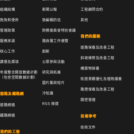
組織結構
新聞公報
工程顧問合約
抱負和使命
致編輯的信
其他
管理政策
財務委員會特別會議
我們的服務
服務承諾
路政署工作便覽
道路保養及改善工程
核心工作
創新
斜坡維修及改善工程
讚譽及獎項
公眾參與活動
構築物保養
年度整合開放數據計劃
研究與拓展
（包含空間數據計劃）
街道景觀優化及植物護養
圖片集與短片
路燈保養及改善工程
冷知識
道路及鐵路網
開挖管理
RSS 頻道
道路網絡
鐵路網絡
技術參考
技術文件
我們的工程