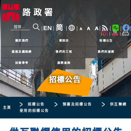
简
EN
A
A
A
24小時熱線
2926 4111
關於我們
資訊坊
招標公告
道路及鐵路網
我們的工程
我們的服務
技術參考
服務查詢
招標公告
招標公告
預審及招標公告
供互聯網
主頁
使用的招標公告