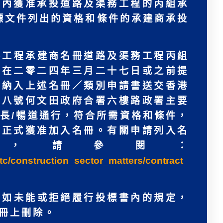
冊內獲准承投道路及渠務工程的丙組承
標文件列出的資格和條件的承建商承投
共工程承建商名冊道路及渠務工程丙組
須在二零二四年三月二十七日或之前提
的納入上述名冊／類別申請書送交香港
十八號何文田政府合署六樓路政署主要
長/暢道通行，符合所需資格和條件，
前正式獲准加入名冊。有關申請列入名
，請參閱：
tc/construction_sector_matters/contract
商如未能或拒絕履行投標書內的規定，
冊上刪除。