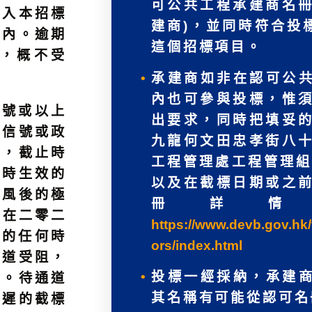
可公共工程承建商名
放入本招標
建商)，並同時符合投
）內。逾期
這個招標項目。
，概不受
承建商如非在認可公
內也可參與投標，惟
八號或以上
出要求，同時把填妥
告信號或政
九龍何文田忠孝街八
效，截止時
工程管理處工程管理組
當時生效的
以及在截標日期或之
颱風後的極
冊詳情
如在二零二
https://www.devb.gov.hk/
間的任何時
ors/index.html
通道受阻，
投標一經採納，承建
告。待通道
其名稱有可能從認可名
延遲的截標