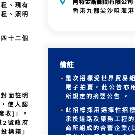
阿特金斯顧問有限公司
工程、現有
香港九龍尖沙咀海港
工程、照明
時四十二個
備註
是次招標受世界貿易
電子拍賣。此公告亦
信封面註明
所規定的摘要公告 。
認，使人認
此招標採用選擇性招
席收]」。
承投道路及渠務工程的
道2號政府
商所組成的合營企業(
部投標箱」