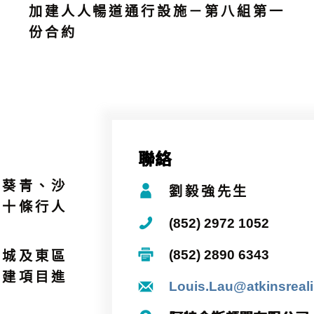
加建人人暢道通行設施－第八組第一
份合約
聯絡
、葵青、沙
劉毅強先生
二十條行人
(852) 2972 1052
(852) 2890 6343
龍城及東區
加建項目進
Louis.Lau@atkinsreal