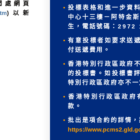
聞處網頁
投標表格和進一步資
htm
)以新
中心十三樓－阿特金斯
生，電話號碼：2972 1
有意投標者如要求送
付送遞費用。
香港特別行政區政府
的投標書。如投標書
特別行政區政府亦不一
香港特別行政區政府
款。
批出是項合約的詳情，
https://www.pcms2.gld.g