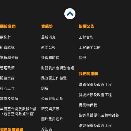
關於我們
資訊坊
招標公告
歡迎辭
最新消息
工程合約
組織結構
新聞公報
工程顧問合約
抱負和使命
致編輯的信
其他
管理政策
財務委員會特別會議
我們的服務
服務承諾
路政署工作便覽
道路保養及改善工程
核心工作
創新
斜坡維修及改善工程
讚譽及獎項
公眾參與活動
構築物保養
年度整合開放數據計劃
研究與拓展
（包含空間數據計劃）
街道景觀優化及植物護養
圖片集與短片
路燈保養及改善工程
冷知識
道路及鐵路網