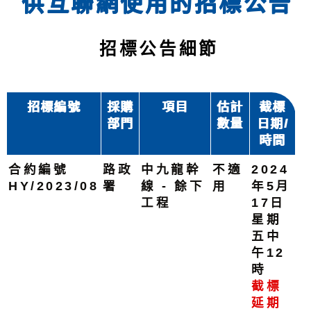
供互聯網使用的招標公告
招標公告細節
招標編號
採購
項目
估計
截標
部門
數量
日期/
時間
合約編號
路政
中九龍幹
不適
2024
HY/2023/08
署
線 - 餘下
用
年5月
工程
17日
星期
五中
午12
時
截標
延期