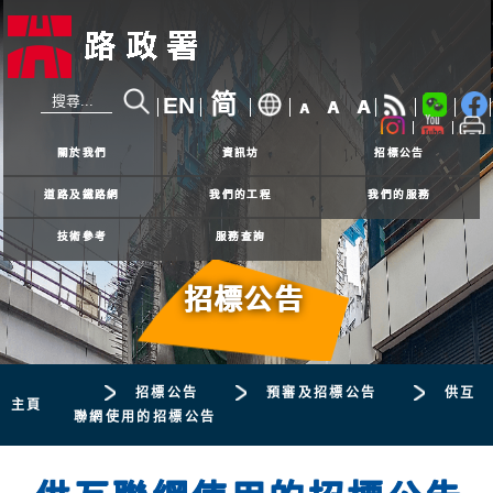
简
EN
A
A
A
24小時熱線
2926 4111
關於我們
資訊坊
招標公告
道路及鐵路網
我們的工程
我們的服務
技術參考
服務查詢
招標公告
招標公告
預審及招標公告
供互
主頁
聯網使用的招標公告