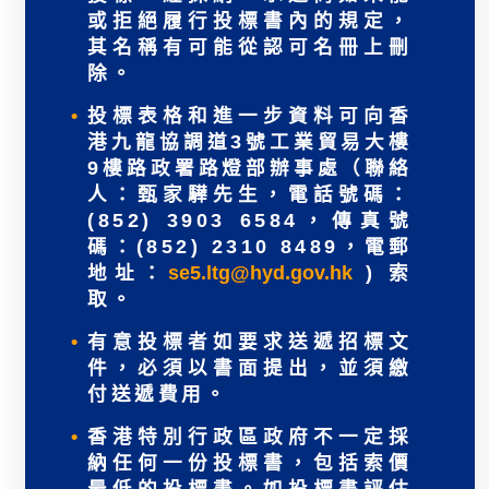
或拒絕履行投標書內的規定，
其名稱有可能從認可名冊上刪
除。
投標表格和進一步資料可向香
港九龍協調道3號工業貿易大樓
9樓路政署路燈部辦事處（聯絡
人：甄家驊先生，電話號碼：
(852) 3903 6584，傳真號
碼：(852) 2310 8489，電郵
地址：
se5.ltg@hyd.gov.hk
) 索
取。
有意投標者如要求送遞招標文
件，必須以書面提出，並須繳
付送遞費用。
香港特別行政區政府不一定採
納任何一份投標書，包括索價
最低的投標書。如投標書評估