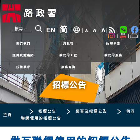
简
EN
A
A
A
24小時熱線
2926 4111
關於我們
資訊坊
招標公告
道路及鐵路網
我們的工程
我們的服務
技術參考
服務查詢
招標公告
招標公告
預審及招標公告
供互
主頁
聯網使用的招標公告