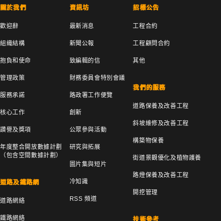
關於我們
資訊坊
招標公告
歡迎辭
最新消息
工程合約
組織結構
新聞公報
工程顧問合約
抱負和使命
致編輯的信
其他
管理政策
財務委員會特別會議
我們的服務
服務承諾
路政署工作便覽
道路保養及改善工程
核心工作
創新
斜坡維修及改善工程
讚譽及獎項
公眾參與活動
構築物保養
年度整合開放數據計劃
研究與拓展
（包含空間數據計劃）
街道景觀優化及植物護養
圖片集與短片
路燈保養及改善工程
冷知識
道路及鐵路網
開挖管理
RSS 頻道
道路網絡
鐵路網絡
技術參考