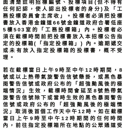
面清楚註明招標編號、投標項目(但不得有
任何記認，使人認出投標者的身分)及「工
務投標委員會主席收」。投標者必須把投標
書放入香港金鐘道66號金鐘道政府合署低座
5樓503室的「工務投標箱」內。投標者必
須在截標時間前把投標書放入本招標公告指
定的投標箱(「指定投標箱」) 內。逾期遞交
或未有放入指定投標箱的投標書，概不受
理。
若在截標當日上午9時至中午12時期間，8
號或以上熱帶氣旋警告信號懸掛，或黑色暴
雨警告信號或政府公布的「超強颱風後的極
端情況」生效，截標時間會延至8號熱帶氣
旋警告信號除下或當時生效的黑色暴雨警告
信號或政府公布的「超強颱風後的極端情
況」取消後首個工作天中午12時。如在截標
當日上午9時至中午12時期間的任何時間
內，前往指定投標箱所在地點的公眾通道受