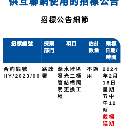
供互聯網使用的招標公告
招標公告細節
招標編號
採購
項目
估計
截標
部門
數量
日期/
時間
合約編號
路政
深水埗區
不適
2024
HY/2023/06
署
發光二極
用
年2月
管結構照
16日
明更換工
星期
程
五中
午12
時
截標
延期