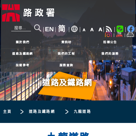
简
EN
A
A
A
24小時熱線
2926 4111
關於我們
資訊坊
招標公告
道路及鐵路網
我們的工程
我們的服務
技術參考
服務查詢
道路及鐵路網
主頁
道路及鐵路網
九龍道路