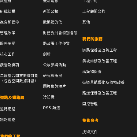
歡迎辭
最新消息
工程合約
組織結構
新聞公報
工程顧問合約
抱負和使命
致編輯的信
其他
管理政策
財務委員會特別會議
我們的服務
服務承諾
路政署工作便覽
道路保養及改善工程
核心工作
創新
斜坡維修及改善工程
讚譽及獎項
公眾參與活動
構築物保養
年度整合開放數據計劃
研究與拓展
（包含空間數據計劃）
街道景觀優化及植物護養
圖片集與短片
路燈保養及改善工程
冷知識
道路及鐵路網
開挖管理
RSS 頻道
道路網絡
鐵路網絡
技術參考
技術文件
我們的工程