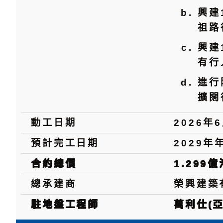
興建
祖路
興建
有行
進行
擴闊
動工日期
2026年
預計完工日期
2029年
合約總價
1.299
總承建商
榮興建築
駐地盤工程師
萬利仕(