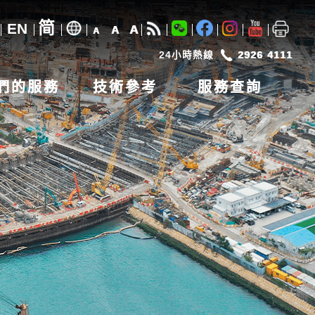
简
EN
A
A
A
24小時熱線
2926 4111
們的服務
技術參考
服務查詢