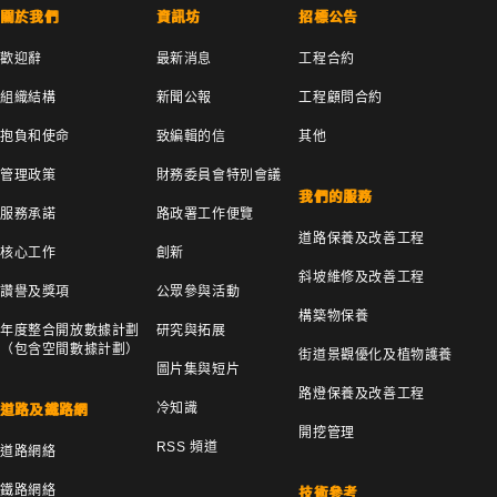
關於我們
資訊坊
招標公告
歡迎辭
最新消息
工程合約
組織結構
新聞公報
工程顧問合約
抱負和使命
致編輯的信
其他
管理政策
財務委員會特別會議
我們的服務
服務承諾
路政署工作便覽
道路保養及改善工程
核心工作
創新
斜坡維修及改善工程
讚譽及獎項
公眾參與活動
構築物保養
年度整合開放數據計劃
研究與拓展
（包含空間數據計劃）
街道景觀優化及植物護養
圖片集與短片
路燈保養及改善工程
冷知識
道路及鐵路網
開挖管理
RSS 頻道
道路網絡
鐵路網絡
技術參考