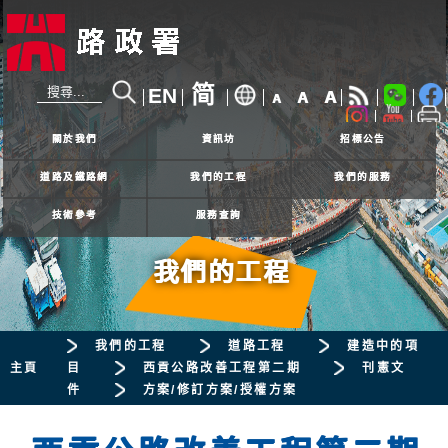
简
EN
A
A
A
24小時熱線
2926 4111
關於我們
資訊坊
招標公告
道路及鐵路網
我們的工程
我們的服務
技術參考
服務查詢
我們的工程
我們的工程
道路工程
建造中的項
主頁
目
西貢公路改善工程第二期
刊憲文
件
方案/修訂方案/授權方案