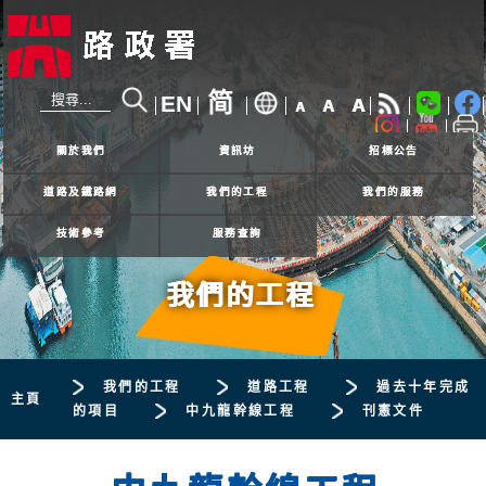
简
EN
A
A
A
24小時熱線
2926 4111
關於我們
資訊坊
招標公告
道路及鐵路網
我們的工程
我們的服務
技術參考
服務查詢
我們的工程
我們的工程
道路工程
過去十年完成
主頁
的項目
中九龍幹線工程
刊憲文件