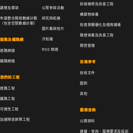
斜坡維修及改善工程
讚譽及獎項
公眾參與活動
構築物保養
年度整合開放數據計劃
研究與拓展
（包含空間數據計劃）
街道景觀優化及植物護養
圖片集與短片
路燈保養及改善工程
冷知識
道路及鐵路網
開挖管理
RSS 頻道
道路網絡
鐵路網絡
技術參考
技術文件
我們的工程
圖則
道路工程
其他
鐵路工程
可達性工程
服務查詢
加建隔音屏障工程
公開資料
建議、查詢、服務要求及投訴