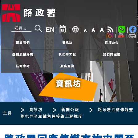
简
EN
A
A
A
24小時熱線
2926 4111
關於我們
資訊坊
招標公告
道路及鐵路網
我們的工程
我們的服務
技術參考
服務查詢
資訊坊
資訊坊
新聞公報
路政署回應傳媒查
主頁
詢屯門至赤鱲角連接路工程進度