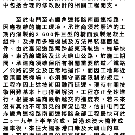
中包括合理的修改設計的相關工程開支。
至於屯門至赤鱲角連接路南面連接路，
因應複雜的施工環境，承建商須於緊迫的工
期內灌製約2 600件巨型的橋面預製混凝土
組件，及採用多種機械及方法吊裝橋面組
件。由於高架道路需跨越東涌航道、機場快
線、東涌線鐵路及北大嶼山公路，於施工期
間，承建商須確保所有相關重要航道／鐵路
／公路能安全及正常地運作，而因工地鄰近
香港國際機場，亦須遵守高度限制的規定，
工程亦因上述技術困難而延遲。現時有關技
術困難基本上已得到解決，工程亦正全速進
行。根據承建商最新遞交的進度表，若未來
沒有其他不可預見的情況出現，估計屯門至
赤鱲角連接路南面連接路全部工程最快可於
二○一九年上半年完成。當港珠澳大橋建成
通車後，來往大橋香港口岸及大嶼山的車