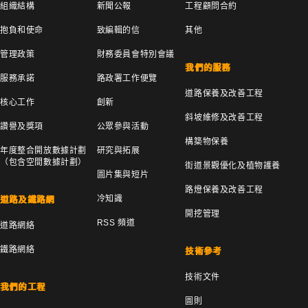
組織結構
新聞公報
工程顧問合約
抱負和使命
致編輯的信
其他
管理政策
財務委員會特別會議
我們的服務
服務承諾
路政署工作便覽
道路保養及改善工程
核心工作
創新
斜坡維修及改善工程
讚譽及獎項
公眾參與活動
構築物保養
年度整合開放數據計劃
研究與拓展
（包含空間數據計劃）
街道景觀優化及植物護養
圖片集與短片
路燈保養及改善工程
冷知識
道路及鐵路網
開挖管理
RSS 頻道
道路網絡
鐵路網絡
技術參考
技術文件
我們的工程
圖則