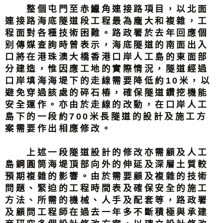
整個屯門至赤鱲角連接路項目，以北面
連接路海底隧道段工程最為龐大和複雜，工
程面對各種技術困難。路政署於去年回應個
别傳媒查詢時曾表示，海底隧道的南面出入
口將在港珠澳大橋香港口岸人工島的東面部
分建造，惟因應工地的實際情況，隧道經過
口岸填海海堤下的走線需要降低約10米，以
避免穿過該處的碎石樁，確保隧道鑽挖機能
安全運作。亦由於走線的改動，在口岸人工
島下的一段約700米長隧道的設計及施工方
案需要作出相應修改。
上述一段隧道設計的修改亦需顧及人工
島鋼圓筒海堤頂部向外的伸延及深層土質較
預期複雜的影響。由於需要顧及複雜的技術
問題、緊迫的工程時間表及確保安全的施工
方法、所需的機械、人手及配套等，路政署
及顧問工程師在過去一年多不斷積極與承建