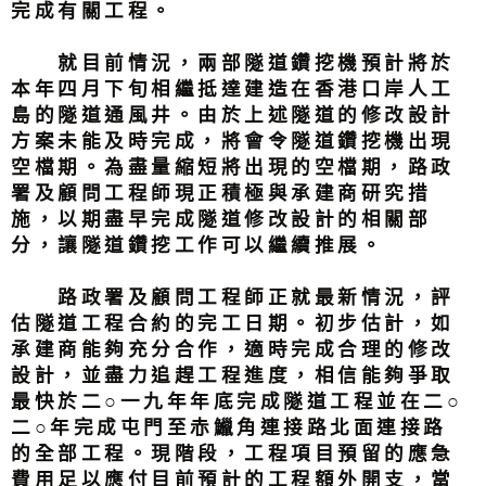
完成有關工程。
就目前情況，兩部隧道鑽挖機預計將於
本年四月下旬相繼抵達建造在香港口岸人工
島的隧道通風井。由於上述隧道的修改設計
方案未能及時完成，將會令隧道鑽挖機出現
空檔期。為盡量縮短將出現的空檔期，路政
署及顧問工程師現正積極與承建商研究措
施，以期盡早完成隧道修改設計的相關部
分，讓隧道鑽挖工作可以繼續推展。
路政署及顧問工程師正就最新情況，評
估隧道工程合約的完工日期。初步估計，如
承建商能夠充分合作，適時完成合理的修改
設計，並盡力追趕工程進度，相信能夠爭取
最快於二○一九年年底完成隧道工程並在二○
二○年完成屯門至赤鱲角連接路北面連接路
的全部工程。現階段，工程項目預留的應急
費用足以應付目前預計的工程額外開支，當