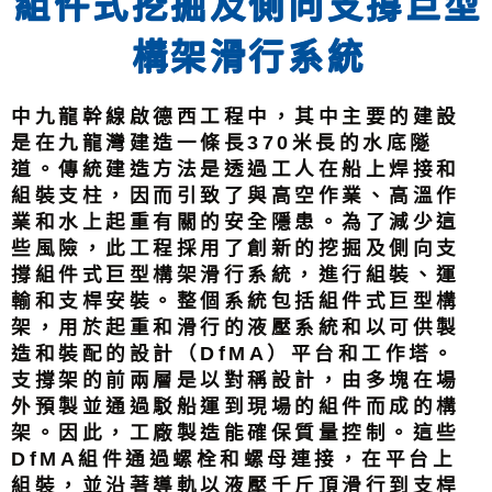
組件式挖掘及側向支撐巨型
構架滑行系統
中九龍幹線啟德西工程中，其中主要的建設
是在九龍灣建造一條長370米長的水底隧
道。傳統建造方法是透過工人在船上焊接和
組裝支柱，因而引致了與高空作業、高溫作
業和水上起重有關的安全隱患。為了減少這
些風險，此工程採用了創新的挖掘及側向支
撐組件式巨型構架滑行系統，進行組裝、運
輸和支桿安裝。整個系統包括組件式巨型構
架，用於起重和滑行的液壓系統和以可供製
造和裝配的設計（DfMA）平台和工作塔。
支撐架的前兩層是以對稱設計，由多塊在場
外預製並通過駁船運到現場的組件而成的構
架。因此，工廠製造能確保質量控制。這些
DfMA組件通過螺栓和螺母連接，在平台上
組裝，並沿著導軌以液壓千斤頂滑行到支桿