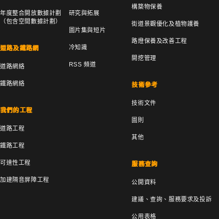
構築物保養
年度整合開放數據計劃
研究與拓展
（包含空間數據計劃）
街道景觀優化及植物護養
圖片集與短片
路燈保養及改善工程
冷知識
道路及鐵路網
開挖管理
RSS 頻道
道路網絡
鐵路網絡
技術參考
技術文件
我們的工程
圖則
道路工程
其他
鐵路工程
可達性工程
服務查詢
加建隔音屏障工程
公開資料
建議、查詢、服務要求及投訴
公用表格