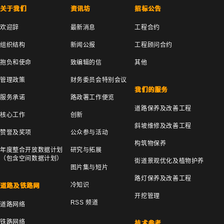
关于我们
资讯坊
招标公告
欢迎辞
最新消息
工程合约
组织结构
新闻公报
工程顾问合约
抱负和使命
致编辑的信
其他
管理政策
财务委员会特别会议
我们的服务
服务承诺
路政署工作便览
道路保养及改善工程
核心工作
创新
斜坡维修及改善工程
赞誉及奖项
公众参与活动
构筑物保养
年度整合开放数据计划
研究与拓展
（包含空间数据计划）
街道景观优化及植物护养
图片集与短片
路灯保养及改善工程
冷知识
道路及铁路网
开挖管理
RSS 频道
道路网络
铁路网络
技术参考