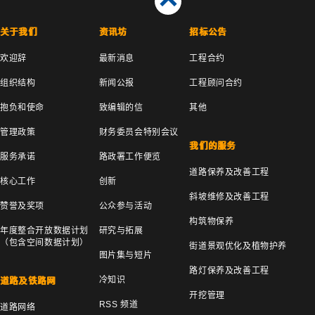
关于我们
资讯坊
招标公告
欢迎辞
最新消息
工程合约
组织结构
新闻公报
工程顾问合约
抱负和使命
致编辑的信
其他
管理政策
财务委员会特别会议
我们的服务
服务承诺
路政署工作便览
道路保养及改善工程
核心工作
创新
斜坡维修及改善工程
赞誉及奖项
公众参与活动
构筑物保养
年度整合开放数据计划
研究与拓展
（包含空间数据计划）
街道景观优化及植物护养
图片集与短片
路灯保养及改善工程
冷知识
道路及铁路网
开挖管理
RSS 频道
道路网络