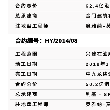
合约总价
62.4亿
总承建商
金门建筑
驻地盘工程师
奥雅纳–
合约编号：HY/2014/08
工程范围
兴建在油
动工日期
2018年
完工日期
中九龙绕
合约总价
50.2亿
总承建商
利基 - S
驻地盘工程师
奥雅纳–