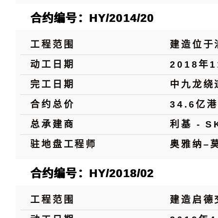
合约编号：HY/2014/20
工程范围
建造位于
动工日期
2018年
完工日期
中九龙绕
合约总价
34.6亿
总承建商
利基 - S
驻地盘工程师
奥雅纳–
合约编号：HY/2018/02
工程范围
建造启德