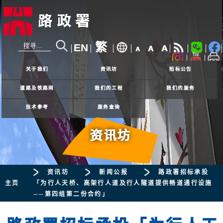
繁
EN
A
A
A
24小时热线
2926 4111
关于我们
资讯坊
招标公告
道路及铁路网
我们的工程
我们的服务
技术参考
服务查询
资讯坊
资讯坊
新闻公报
路政署招标承投
主页
「为行人天桥、高架行人道及行人隧道提供畅道通行设施
──第四组第二份合约」