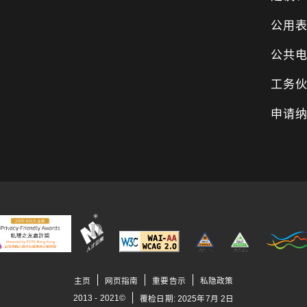
公用
公共
工务
申请
主页
网页指南
重要告示
私隐政策
2013 - 2021©
覆检日期:
2025
年
7
月
2
日