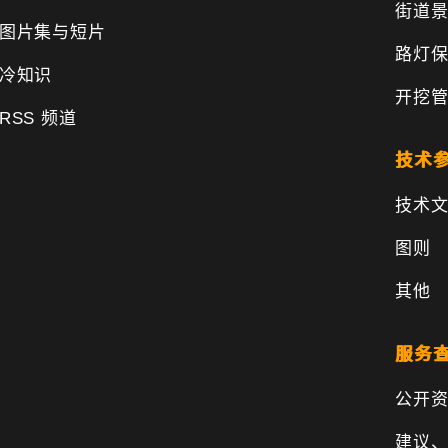
街道
图片集与短片
路灯
冷知识
开挖
RSS 频道
技术
技术
图则
其他
服务
公开
建议