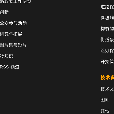
路政署工作便览
道路
创新
斜坡
公众参与活动
构筑
研究与拓展
街道
图片集与短片
路灯
冷知识
开挖
RSS 频道
技术
技术
图则
其他