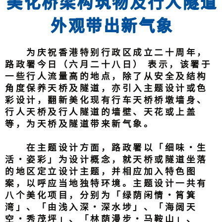
美化桥梁构筑物及行人隧道
外观带出新气象
为庆祝香港特别行政区成立二十周年，
路政署今日（六月二十八日） 表示，该署于
一些行人流量高的地点，除了从安全及结构
角度保养天桥及隧道，亦引入主题设计或色
彩设计，翻新美化现有行车天桥桥墩墙身、
行人天桥及行人隧道的墙壁、天花或上盖
等，为天桥及隧道带来新气象。
在主题设计方面，路政署以「细味‧生
活‧姿彩」为设计概念，就天桥或隧道坐落
的地区定立设计主题，并相应加入特色图
案，以呼应当地独特环境。主题设计一共有
八个美化项目，分别为「绿荫闲情‧筲箕
湾」、「由浅入深‧深水埗」、「海阔天
空‧秀茂坪」、「林荫漫步‧马鞍山」、