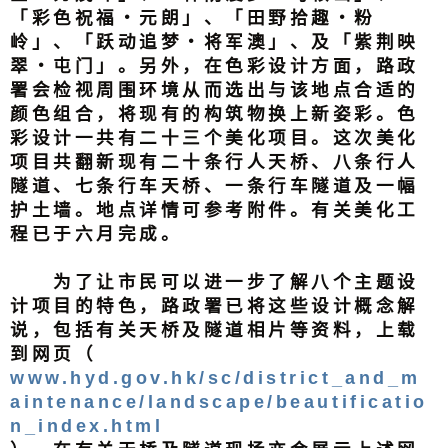
「彩色祝福‧元朗」、「田野拾趣‧粉
岭」、「跃动追梦‧将军澳」、及「紫荆映
翠‧屯门」。另外，在色彩设计方面，路政
署会检视周围环境从而选出与该地点合适的
颜色组合，将现有的构筑物换上新姿彩。色
彩设计一共有二十三个美化项目。这次美化
项目共翻新现有二十条行人天桥、八条行人
隧道、七条行车天桥、一条行车隧道及一幅
护土墙。地点详情可参考附件。有关美化工
程已于六月完成。
为了让市民可以进一步了解八个主题设
计项目的特色，路政署已将这些设计概念解
说，包括有关天桥及隧道相片等资料，上载
到网页（
www.hyd.gov.hk/sc/district_and_m
aintenance/landscape/beautificatio
n_index.html