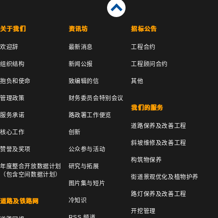
关于我们
资讯坊
招标公告
欢迎辞
最新消息
工程合约
组织结构
新闻公报
工程顾问合约
抱负和使命
致编辑的信
其他
管理政策
财务委员会特别会议
我们的服务
服务承诺
路政署工作便览
道路保养及改善工程
核心工作
创新
斜坡维修及改善工程
赞誉及奖项
公众参与活动
构筑物保养
年度整合开放数据计划
研究与拓展
（包含空间数据计划）
街道景观优化及植物护养
图片集与短片
路灯保养及改善工程
冷知识
道路及铁路网
开挖管理
RSS 频道