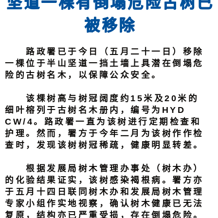
坚道一棵有倒塌危险古树已
被移除
路政署已于今日（五月二十一日）移除
一棵位于半山坚道一挡土墙上具潜在倒塌危
险的古树名木，以保障公众安全。
该棵树高与树冠阔度约15米及20米的
细叶榕列于古树名木册内，编号为HYD
CW/4。路政署一直为该树进行定期检查和
护理。然而，署方于今年二月为该树作作检
查时，发现该树树冠稀疏，健康明显转差。
根据发展局树木管理办事处（树木办）
的化验结果证实，该树感染褐根病。署方亦
于五月十四日联同树木办和发展局树木管理
专家小组作实地视察，确认树木健康已无法
复原，结构亦已严重受损，存在倒塌危险。