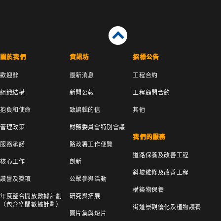
關於我們
資訊坊
招標公告
歡迎辭
最新消息
工程合約
組織結構
新聞公報
工程顧問合約
抱負和使命
致編輯的信
其他
管理政策
財務委員會特別會議
我們的服務
服務承諾
路政署工作便覽
道路保養及改善工程
核心工作
創新
斜坡維修及改善工程
讚譽及獎項
公眾參與活動
構築物保養
年度整合開放數據計劃
研究與拓展
（包含空間數據計劃）
街道景觀優化及植物護養
圖片集與短片