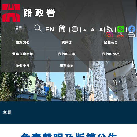
简
EN
A
A
A
24小時熱線
2926 4111
關於我們
資訊坊
招標公告
道路及鐵路網
我們的工程
我們的服務
技術參考
服務查詢
主頁