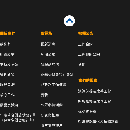
關於我們
資訊坊
招標公告
歡迎辭
最新消息
工程合約
組織結構
新聞公報
工程顧問合約
抱負和使命
致編輯的信
其他
管理政策
財務委員會特別會議
我們的服務
服務承諾
路政署工作便覽
道路保養及改善工程
核心工作
創新
斜坡維修及改善工程
讚譽及獎項
公眾參與活動
構築物保養
年度整合開放數據計劃
研究與拓展
（包含空間數據計劃）
街道景觀優化及植物護養
圖片集與短片