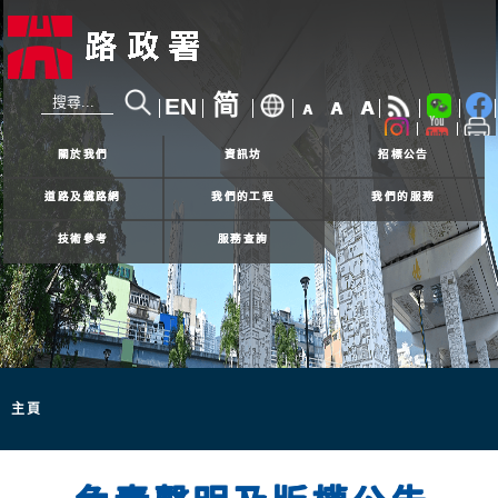
简
EN
A
A
A
24小時熱線
2926 4111
關於我們
資訊坊
招標公告
道路及鐵路網
我們的工程
我們的服務
技術參考
服務查詢
主頁